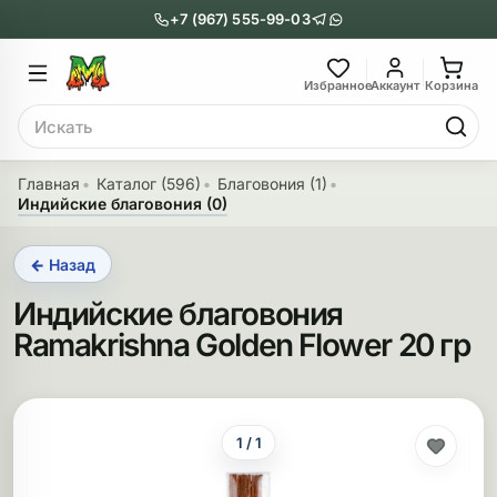
+7 (967) 555-99-03
Главное меню
Главное мен
Избранное
Аккаунт
Корзина
Поиск
онги
Трубки
Главная
Каталог (596)
Благовония (1)
Индийские благовония (0)
Назад
Назад
← Назад
казать Бонги
Показать Трубки
Индийские благовония
еклянные бонги
Металлические
Ramakrishna Golden Flower 20 гр
нги с перколятором
Стеклянные
риловые бонги
Выпариватели
1 / 1
ни-бонги
Пипетки
обычные бонги
Деревянные