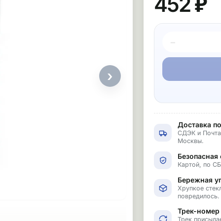
452 ₽
−
›
Доставка по
СДЭК и Почта
Москвы.
Безопасная 
Картой, по С
Бережная у
Хрупкое стекл
повредилось.
Трек-номер
Трек присыла