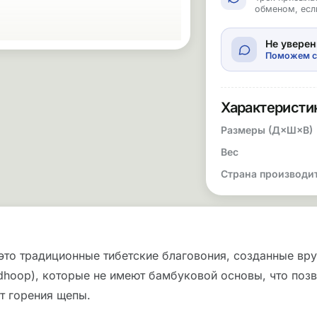
обменом, есл
Не уверен
Поможем с
Характеристи
Размеры (Д×Ш×В)
Вес
Страна производи
то традиционные тибетские благовония, созданные вр
(dhoop), которые не имеют бамбуковой основы, что поз
т горения щепы.