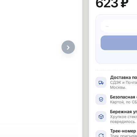
623 ₽
−
›
Доставка по
СДЭК и Почта
Москвы.
Безопасная 
Картой, по С
Бережная у
Хрупкое стекл
повредилось.
Трек-номер
Трек присыла