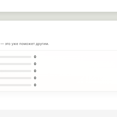
у — это уже поможет другим.
0
0
0
0
0