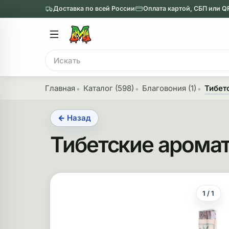
Доставка по всей России
Оплата картой, СБП или Q
Главное меню
Главное мен
Поиск
онги
Трубки
Главная
Каталог (598)
Благовония (1)
Тибет
Назад
Назад
← Назад
казать Бонги
Показать Трубки
Тибетские аромат
еклянные бонги
Металлические
нги с перколятором
Стеклянные
риловые бонги
Выпариватели
1 / 1
ни-бонги
Пипетки
обычные бонги
Деревянные