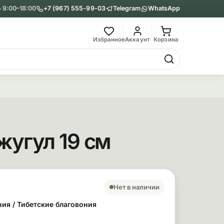
 9:00–18:00
+7 (967) 555-99-03
Telegram
WhatsApp
Главное меню
Избранное
Аккаунт
Корзина
Гриндеры
Назад
Показать Гриндеры
жугул 19 см
Металлические
Акриловые
сновные сведения
ара
Нет в наличии
ния / Тибетские благовония