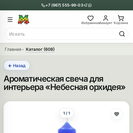
+7 (967) 555-99-03
Главное меню
Главное мен
Избранное
Аккаунт
Корзина
Поиск
онги
Трубки
Главная
Каталог (608)
Назад
Назад
← Назад
казать Бонги
Показать Трубки
Ароматическая свеча для
еклянные бонги
Металлические
интерьера «Небесная орхидея»
нги с перколятором
Стеклянные
риловые бонги
Выпариватели
1 / 1
ни-бонги
Пипетки
обычные бонги
Деревянные