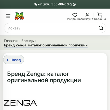
+7 (967) 555-99-03
Главное меню
Главное мен
Избранное
Аккаунт
Корзина
Поиск
онги
Трубки
Главная
Бренды
Бренд Zenga: каталог оригинальной продукции
Назад
Назад
казать Бонги
Показать Трубки
← Назад
еклянные бонги
Металлические
Бренд Zenga: каталог
оригинальной продукции
нги с перколятором
Стеклянные
риловые бонги
Выпариватели
ни-бонги
Пипетки
обычные бонги
Деревянные