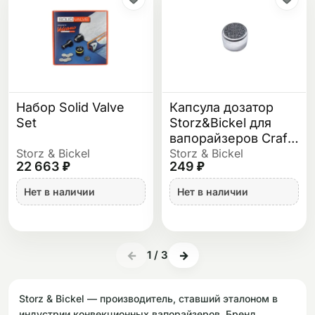
Набор Solid Valve
Капсула дозатор
Set
Storz&Bickel для
вапорайзеров Crafty
и Mighty
Storz & Bickel
Storz & Bickel
22 663 ₽
249 ₽
Нет в наличии
Нет в наличии
←
1
/
3
→
Storz & Bickel — производитель, ставший эталоном в
индустрии конвекционных вапорайзеров. Бренд