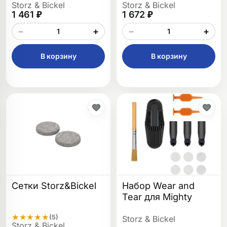
Storz & Bickel
Storz & Bickel
1 461 ₽
1 672 ₽
−
+
−
+
В корзину
В корзину
Сетки Storz&Bickel
Набор Wear and
Tear для Mighty
★
★
★
★
★
(5)
Storz & Bickel
Storz & Bickel