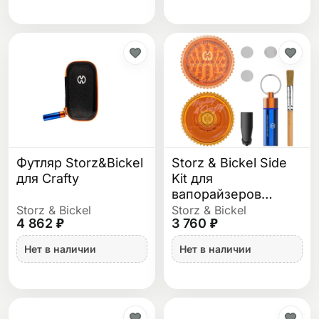
Футляр Storz&Bickel
Storz & Bickel Side
для Crafty
Kit для
вапорайзеров
Mighty, Crafty+ и
Storz & Bickel
Storz & Bickel
4 862 ₽
3 760 ₽
Crafty
Нет в наличии
Нет в наличии