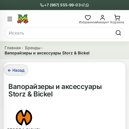
+7 (967) 555-99-03
Главное меню
Главное мен
Избранное
Аккаунт
Корзина
Поиск
онги
Трубки
Главная
Бренды
Вапорайзеры и аксессуары Storz & Bickel
Назад
Назад
казать Бонги
Показать Трубки
← Назад
еклянные бонги
Металлические
Вапорайзеры и аксессуары
Storz & Bickel
нги с перколятором
Стеклянные
риловые бонги
Выпариватели
ни-бонги
Пипетки
обычные бонги
Деревянные