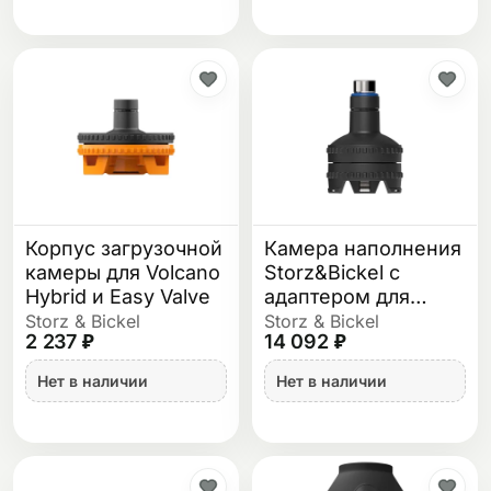
Корпус загрузочной
Камера наполнения
камеры для Volcano
Storz&Bickel с
Hybrid и Easy Valve
адаптером для
дозирующей
Storz & Bickel
Storz & Bickel
2 237 ₽
14 092 ₽
капсулы
Нет в наличии
Нет в наличии