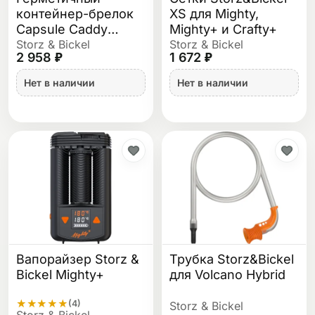
контейнер-брелок
XS для Mighty,
Capsule Caddy
Mighty+ и Crafty+
Liquids
Storz & Bickel
Storz & Bickel
2 958 ₽
1 672 ₽
Нет в наличии
Нет в наличии
Вапорайзер Storz &
Трубка Storz&Bickel
Bickel Mighty+
для Volcano Hybrid
★
★
★
★
★
(4)
Storz & Bickel
Storz & Bickel