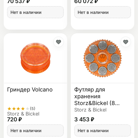
70 537 ₽
60 072 ₽
Нет в наличии
Нет в наличии
Гриндер Volcano
Футляр для
хранения
Storz&Bickel (8
★
★
★
★
★
(5)
капсул)
Storz & Bickel
Storz & Bickel
720 ₽
3 453 ₽
Нет в наличии
Нет в наличии