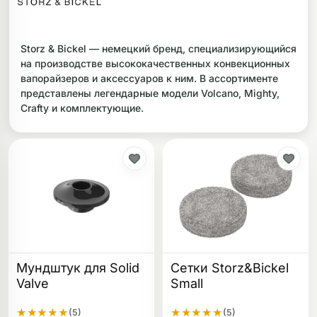
ликоновые бонги
Необычные
Storz & Bickel — немецкий бренд, специализирующийся
дники
на производстве высококачественных конвекционных
вапорайзеров и аксессуаров к ним. В ассортименте
представлены легендарные модели Volcano, Mighty,
Crafty и комплектующие.
Мундштук для Solid
Сетки Storz&Bickel
Valve
Small
★
★
★
★
★
★
★
★
★
★
(5)
(5)