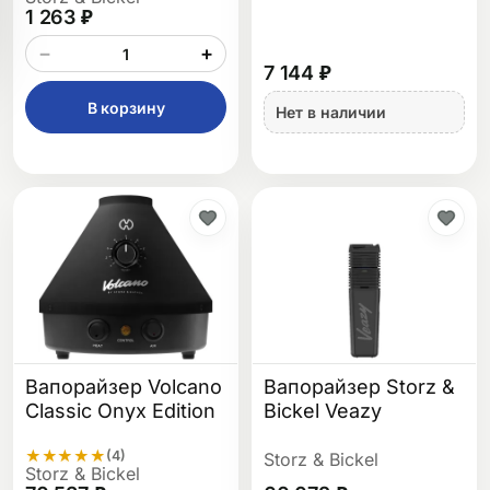
1 263 ₽
−
+
7 144 ₽
В корзину
Нет в наличии
Вапорайзер Volcano
Вапорайзер Storz &
Classic Onyx Edition
Bickel Veazy
★
★
★
★
★
(4)
Storz & Bickel
Storz & Bickel