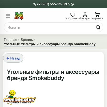
+7 (967) 555-99-03
Главное меню
Главное мен
Избранное
Аккаунт
Корзина
Поиск
онги
Трубки
Главная
Бренды
Угольные фильтры и аксессуары бренда Smokebuddy
Назад
Назад
казать Бонги
Показать Трубки
← Назад
еклянные бонги
Металлические
Угольные фильтры и аксессуары
бренда Smokebuddy
нги с перколятором
Стеклянные
риловые бонги
Выпариватели
ни-бонги
Пипетки
обычные бонги
Деревянные