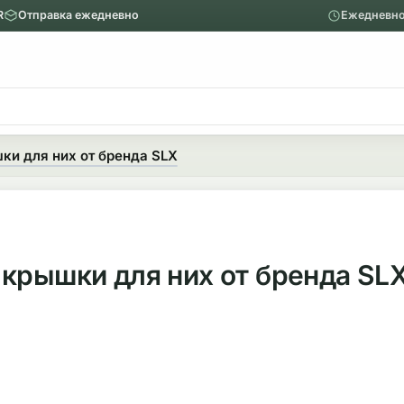
R
Отправка ежедневно
Ежедневно
ю
Главное меню
Вапорайзеры
ки для них от бренда SLX
Назад
Показать Вапорайзеры
Аксессуары
крышки для них от бренда SL
Механические вапорайзеры