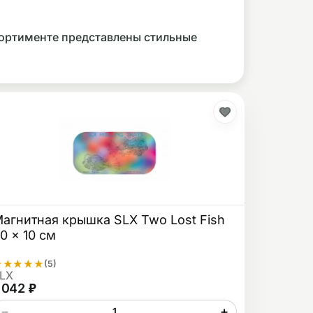
сортименте представлены стильные
агнитная крышка SLX Two Lost Fish
0 x 10 см
★
★
★
★
★
(5)
LX
 042 ₽
−
+