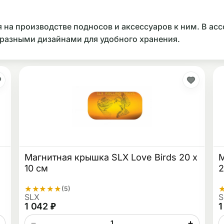
 на производстве подносов и аксессуаров к ним. В ас
разными дизайнами для удобного хранения.
Магнитная крышка SLX Love Birds 20 x
М
10 см
2
★
★
★
★
★
(5)
SLX
S
1 042 ₽
1
−
+