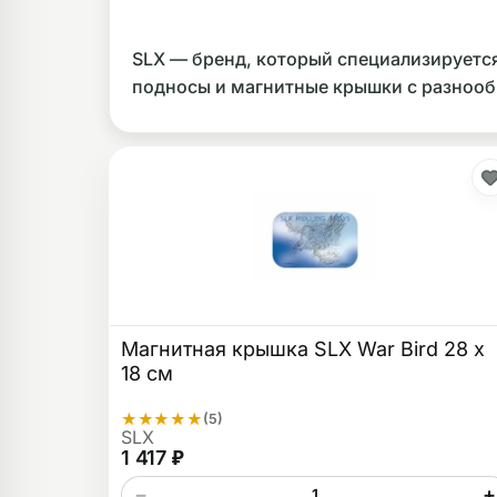
ликоновые бонги
Необычные
SLX — бренд, который специализируется
дники
подносы и магнитные крышки с разнооб
Магнитная крышка SLX War Bird 28 x
18 см
★
★
★
★
★
(5)
SLX
1 417 ₽
−
+