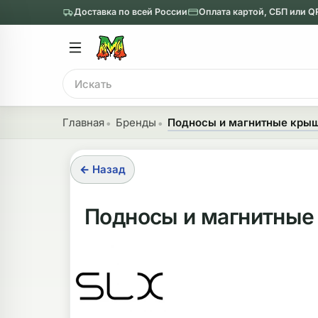
Доставка по всей России
Оплата картой, СБП или Q
Главное меню
Главное мен
Поиск
онги
Трубки
Главная
Бренды
Подносы и магнитные крыш
Назад
Назад
← Назад
казать Бонги
Показать Трубки
еклянные бонги
Металлические
Подносы и магнитные 
нги с перколятором
Стеклянные
риловые бонги
Выпариватели
ни-бонги
Пипетки
обычные бонги
Деревянные