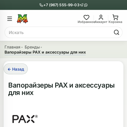
+7 (967) 555-99-03
Главное меню
Главное мен
Избранное
Аккаунт
Корзина
Поиск
онги
Трубки
Главная
Бренды
Вапорайзеры PAX и аксессуары для них
Назад
Назад
казать Бонги
Показать Трубки
← Назад
еклянные бонги
Металлические
Вапорайзеры PAX и аксессуары
для них
нги с перколятором
Стеклянные
риловые бонги
Выпариватели
ни-бонги
Пипетки
обычные бонги
Деревянные