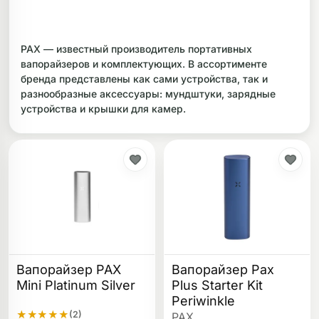
ликоновые бонги
Необычные
PAX — известный производитель портативных
дники
вапорайзеров и комплектующих. В ассортименте
бренда представлены как сами устройства, так и
разнообразные аксессуары: мундштуки, зарядные
устройства и крышки для камер.
Вапорайзер PAX
Вапорайзер Pax
Mini Platinum Silver
Plus Starter Kit
Periwinkle
★
★
★
★
★
(2)
PAX