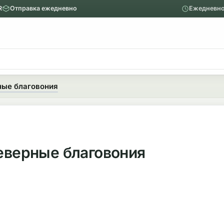
R
Отправка ежедневно
Ежедневно
ю
Главное меню
Вапорайзеры
ные благовония
Назад
Показать Вапорайзеры
Аксессуары
северные благовония
Механические вапорайзеры