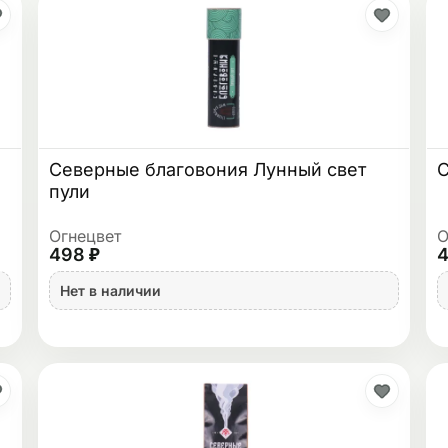
Северные благовония Лунный свет
С
пули
Огнецвет
О
498 ₽
4
Нет в наличии