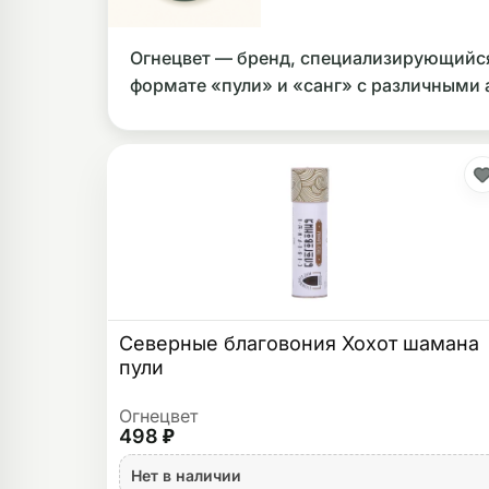
ликоновые бонги
Необычные
Огнецвет — бренд, специализирующийся 
дники
формате «пули» и «санг» с различными
Северные благовония Хохот шамана
пули
Огнецвет
498 ₽
Нет в наличии