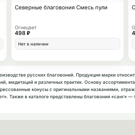
Северные благовония Смесь пули
С
Огнецвет
О
498 ₽
4
Нет в наличии
оизводстве русских благовоний. Продукция марки относи
й, медитаций и различных практик. Основу ассортимента
спрессованные конусы с оригинальными названиями, отра
ет». Также в каталоге представлены благовония «санг» —