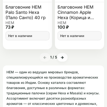
Благовоние HEM
Благовоние HEM
Palo Santo Hexa
Cinnamon Apple
(Пало Санто) 40 гр
Hexa (Корица и
Яблоко) 40 гр
HEM
HEM
73 ₽
100 ₽
Нет в наличии
Нет в наличии
←
1
/
5
→
HEM — один из ведущих мировых брендов,
специализирующийся на производстве ароматических
товаров из Индии. Основу каталога составляют
благовония, доступные в различных форматах:
традиционные палочки (серии Hexa и Masala) и конусы.
Ассортимент включает десятки разнообразных
ароматов — от классических цветочных и древесных,