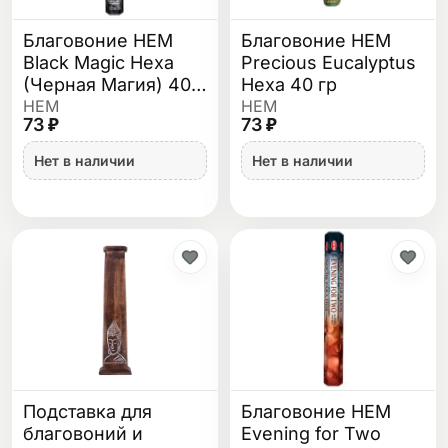
Благовоние HEM
Благовоние HEM
Black Magic Hexa
Precious Eucalyptus
(Черная Магия) 40
Hexa 40 гр
гр
HEM
HEM
73 ₽
73 ₽
Нет в наличии
Нет в наличии
Подставка для
Благовоние HEM
благовоний и
Evening for Two