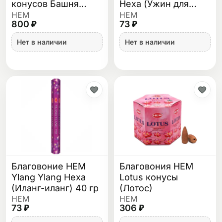
конусов Башня
Hexa (Ужин для
Будда деревянная
Двоих) 40 гр
HEM
HEM
800 ₽
73 ₽
30.5 см
Нет в наличии
Нет в наличии
Благовоние HEM
Благовония HEM
Ylang Ylang Hexa
Lotus конусы
(Иланг-иланг) 40 гр
(Лотос)
HEM
HEM
73 ₽
306 ₽