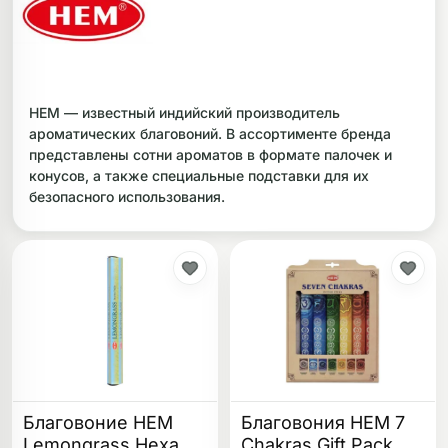
ликоновые бонги
Необычные
дники
HEM — известный индийский производитель
ароматических благовоний. В ассортименте бренда
представлены сотни ароматов в формате палочек и
конусов, а также специальные подставки для их
безопасного использования.
Благовоние HEM
Благовония HEM 7
Lemongrass Hexa
Chakras Gift Pack