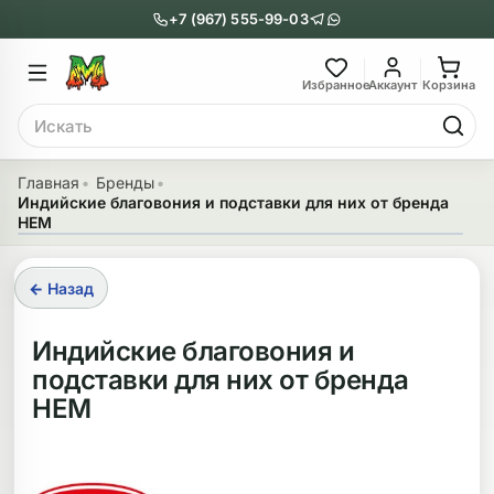
+7 (967) 555-99-03
Главное меню
Главное мен
Избранное
Аккаунт
Корзина
Поиск
онги
Трубки
Главная
Бренды
Индийские благовония и подставки для них от бренда
Назад
Назад
HEM
казать Бонги
Показать Трубки
← Назад
еклянные бонги
Металлические
Индийские благовония и
нги с перколятором
Стеклянные
подставки для них от бренда
риловые бонги
Выпариватели
HEM
ни-бонги
Пипетки
обычные бонги
Деревянные