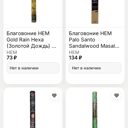
Благовоние HEM
Благовоние HEM
Gold Rain Hexa
Palo Santo
(Золотой Дождь) 40
Sandalwood Masala
гр
(Пало Санто
HEM
HEM
73 ₽
134 ₽
Сандал) 15 гр
Нет в наличии
Нет в наличии