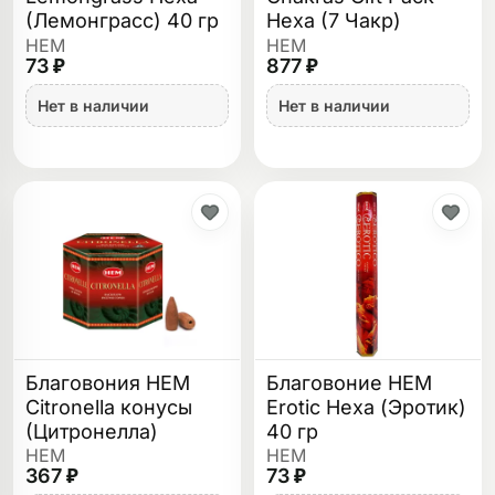
(Лемонграсс) 40 гр
Hexa (7 Чакр)
HEM
HEM
73 ₽
877 ₽
Нет в наличии
Нет в наличии
Благовония HEM
Благовоние HEM
Citronella конусы
Erotic Hexa (Эротик)
(Цитронелла)
40 гр
HEM
HEM
367 ₽
73 ₽