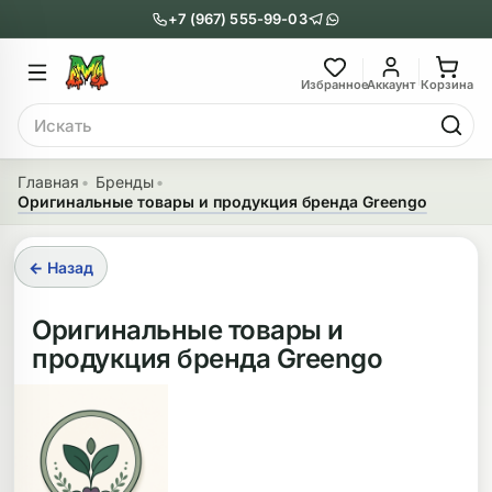
+7 (967) 555-99-03
Главное меню
Главное мен
Избранное
Аккаунт
Корзина
Поиск
онги
Трубки
Главная
Бренды
Оригинальные товары и продукция бренда Greengo
Назад
Назад
казать Бонги
Показать Трубки
← Назад
еклянные бонги
Металлические
Оригинальные товары и
продукция бренда Greengo
нги с перколятором
Стеклянные
риловые бонги
Выпариватели
ни-бонги
Пипетки
обычные бонги
Деревянные