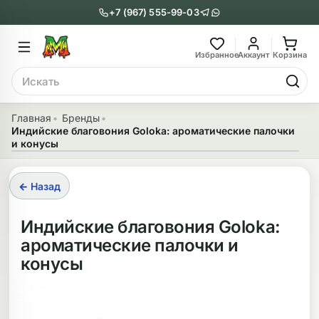
+7 (967) 555-99-03
Главное меню
Главное мен
Избранное
Аккаунт
Корзина
Поиск
онги
Трубки
Главная
Бренды
Индийские благовония Goloka: ароматические палочки
Назад
Назад
и конусы
казать Бонги
Показать Трубки
← Назад
еклянные бонги
Металлические
Индийские благовония Goloka:
нги с перколятором
Стеклянные
ароматические палочки и
риловые бонги
Выпариватели
конусы
ни-бонги
Пипетки
обычные бонги
Деревянные