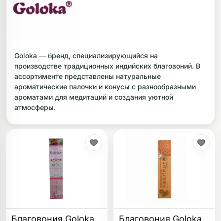
ликоновые бонги
Необычные
дники
Goloka — бренд, специализирующийся на
производстве традиционных индийских благовоний. В
ассортименте представлены натуральные
ароматические палочки и конусы с разнообразными
ароматами для медитаций и создания уютной
атмосферы.
Благовония Goloka
Благовония Goloka