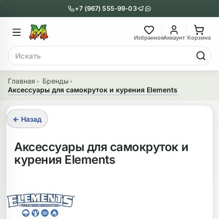
+7 (967) 555-99-03
Главное меню
Главное мен
Избранное
Аккаунт
Корзина
Поиск
онги
Трубки
Главная
Бренды
Аксессуары для самокруток и курения Elements
Назад
Назад
казать Бонги
Показать Трубки
← Назад
еклянные бонги
Металлические
Аксессуары для самокруток и
курения Elements
нги с перколятором
Стеклянные
риловые бонги
Выпариватели
ни-бонги
Пипетки
обычные бонги
Деревянные