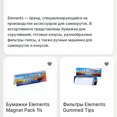
ликоновые бонги
Необычные
Elements — бренд, специализирующийся на
дники
производстве аксессуаров для самокруток. В
ассортименте представлены бумажки для
скручивания, готовые конусы, разнообразные
фильтры-типсы, а также ручные машинки для
самокруток и конусов.
Бумажки Elements
Фильтры Elements
Magnet Pack 1¼
Gummed Tips