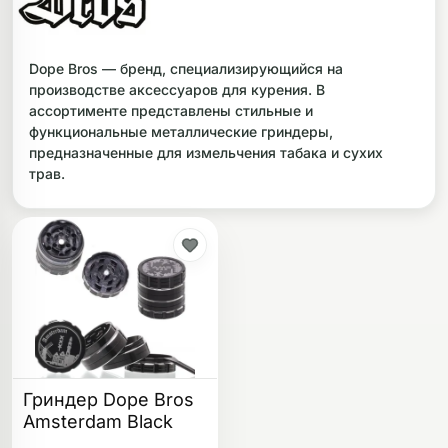
ликоновые бонги
Необычные
Dope Bros — бренд, специализирующийся на
дники
производстве аксессуаров для курения. В
ассортименте представлены стильные и
функциональные металлические гриндеры,
предназначенные для измельчения табака и сухих
трав.
Гриндер Dope Bros
Amsterdam Black