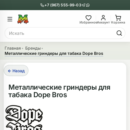
+7 (967) 555-99-03
Главное меню
Главное мен
Избранное
Аккаунт
Корзина
Поиск
онги
Трубки
Главная
Бренды
Металлические гриндеры для табака Dope Bros
Назад
Назад
казать Бонги
Показать Трубки
← Назад
еклянные бонги
Металлические
Металлические гриндеры для
табака Dope Bros
нги с перколятором
Стеклянные
риловые бонги
Выпариватели
ни-бонги
Пипетки
обычные бонги
Деревянные