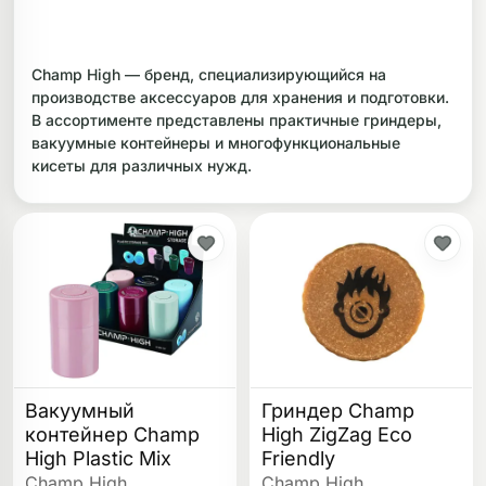
ликоновые бонги
Необычные
Champ High — бренд, специализирующийся на
дники
производстве аксессуаров для хранения и подготовки.
В ассортименте представлены практичные гриндеры,
вакуумные контейнеры и многофункциональные
кисеты для различных нужд.
Вакуумный
Гриндер Champ
контейнер Champ
High ZigZag Eco
High Plastic Mix
Friendly
Champ High
Champ High