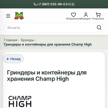
+7 (967) 555-99-03
Главное меню
Главное мен
Избранное
Аккаунт
Корзина
Поиск
онги
Трубки
Главная
Бренды
Гриндеры и контейнеры для хранения Champ High
Назад
Назад
казать Бонги
Показать Трубки
← Назад
еклянные бонги
Металлические
Гриндеры и контейнеры для
хранения Champ High
нги с перколятором
Стеклянные
риловые бонги
Выпариватели
ни-бонги
Пипетки
обычные бонги
Деревянные