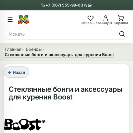
+7 (967) 555-99-03
Главное меню
Главное мен
Избранное
Аккаунт
Корзина
Поиск
онги
Трубки
Главная
Бренды
Стеклянные бонги и аксессуары для курения Boost
Назад
Назад
казать Бонги
Показать Трубки
← Назад
еклянные бонги
Металлические
Стеклянные бонги и аксессуары
для курения Boost
нги с перколятором
Стеклянные
риловые бонги
Выпариватели
ни-бонги
Пипетки
обычные бонги
Деревянные