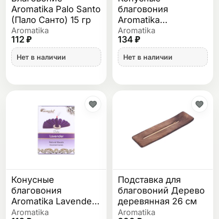
Aromatika Palo Santo
благовония
(Пало Санто) 15 гр
Aromatika
Sandalwood
Aromatika
Aromatika
112 ₽
134 ₽
(Сандал)
Нет в наличии
Нет в наличии
Конусные
Подставка для
благовония
благовоний Дерево
Aromatika Lavender
деревянная 26 см
(Лаванда)
Aromatika
Aromatika