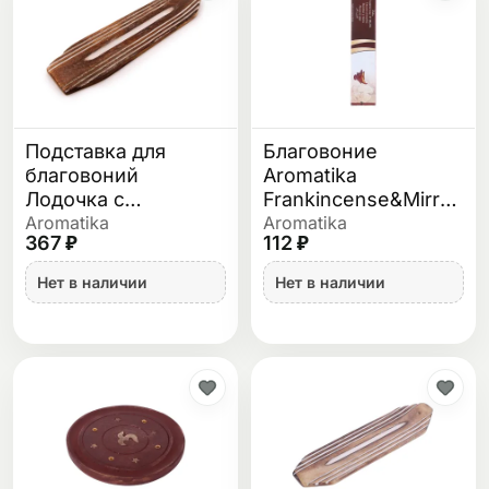
Подставка для
Благовоние
благовоний
Aromatika
Лодочка с
Frankincense&Mirrh
полосками
(Ладан и Мирра) 15
Aromatika
Aromatika
367 ₽
112 ₽
гр
Нет в наличии
Нет в наличии