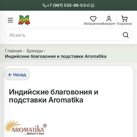
+7 (967) 555-99-03
Главное меню
Главное мен
Избранное
Аккаунт
Корзина
Поиск
онги
Трубки
Главная
Бренды
Индийские благовония и подставки Aromatika
Назад
Назад
казать Бонги
Показать Трубки
← Назад
еклянные бонги
Металлические
Индийские благовония и
подставки Aromatika
нги с перколятором
Стеклянные
риловые бонги
Выпариватели
ни-бонги
Пипетки
обычные бонги
Деревянные