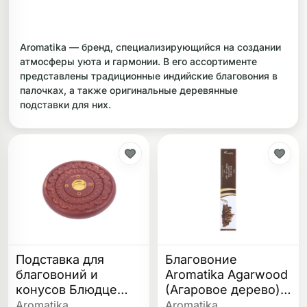
ликоновые бонги
Необычные
Aromatika — бренд, специализирующийся на создании
дники
атмосферы уюта и гармонии. В его ассортименте
представлены традиционные индийские благовония в
палочках, а также оригинальные деревянные
подставки для них.
Подставка для
Благовоние
благовоний и
Aromatika Agarwood
конусов Блюдце
(Агаровое дерево)
Цветок v.2
15 гр
Aromatika
Aromatika