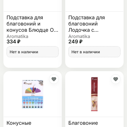
Подставка для
Подставка для
благовоний и
благовоний
конусов Блюдце Ом
Лодочка с
деревянная 9.5 см
полосками
Aromatika
Aromatika
334 ₽
249 ₽
деревянная 26 см
Нет в наличии
Нет в наличии
Конусные
Благовоние