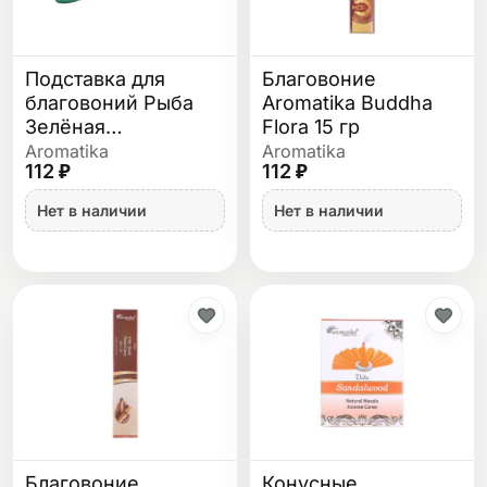
Подставка для
Благовоние
благовоний Рыба
Aromatika Buddha
Зелёная
Flora 15 гр
деревянная 30 см
Aromatika
Aromatika
112 ₽
112 ₽
Нет в наличии
Нет в наличии
Благовоние
Конусные