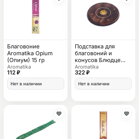
Благовоние
Подставка для
Aromatika Opium
благовоний и
(Опиум) 15 гр
конусов Блюдце
Круг деревянная 10
Aromatika
Aromatika
112 ₽
322 ₽
см
Нет в наличии
Нет в наличии