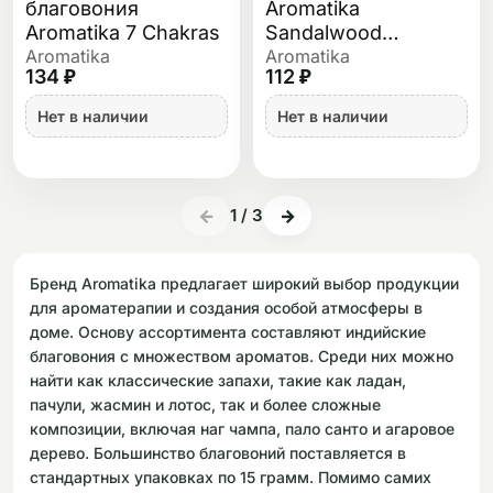
благовония
Aromatika
Aromatika 7 Chakras
Sandalwood
(Сандал) 15 гр
Aromatika
Aromatika
134 ₽
112 ₽
Нет в наличии
Нет в наличии
←
1
/
3
→
Бренд Aromatika предлагает широкий выбор продукции
для ароматерапии и создания особой атмосферы в
доме. Основу ассортимента составляют индийские
благовония с множеством ароматов. Среди них можно
найти как классические запахи, такие как ладан,
пачули, жасмин и лотос, так и более сложные
композиции, включая наг чампа, пало санто и агаровое
дерево. Большинство благовоний поставляется в
стандартных упаковках по 15 грамм. Помимо самих