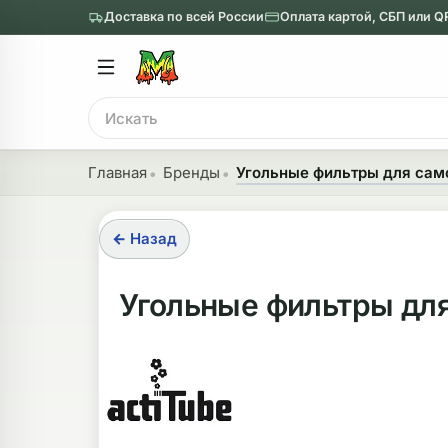
Доставка по всей России
Оплата картой, СБП или Q
Главное меню
Главное мен
Поиск
онги
Трубки
Главная
Бренды
Угольные фильтры для само
Назад
Назад
← Назад
казать Бонги
Показать Трубки
еклянные бонги
Металлические
Угольные фильтры для
нги с перколятором
Стеклянные
риловые бонги
Выпариватели
ни-бонги
Пипетки
обычные бонги
Деревянные