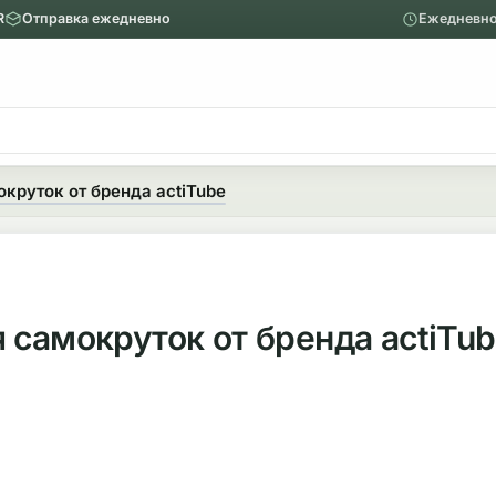
R
Отправка ежедневно
Ежедневно
ю
Главное меню
Вапорайзеры
круток от бренда actiTube
Назад
Показать Вапорайзеры
Аксессуары
 самокруток от бренда actiTu
Механические вапорайзеры