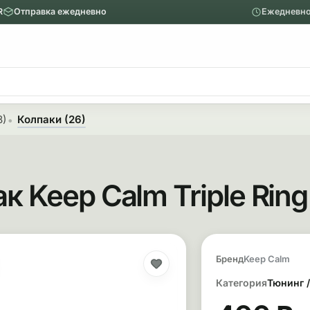
R
Отправка ежедневно
Ежедневно
ю
Главное меню
Вапорайзеры
8)
Колпаки (26)
Назад
Показать Вапорайзеры
 Keep Calm Triple Ring
Аксессуары
Механические вапорайзеры
Покупка и о
Покупка тов
Бренд
Keep Calm
Категория
Тюнинг 