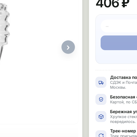
406 ₽
−
›
Доставка по
СДЭК и Почта
Москвы.
Безопасная 
Картой, по С
Бережная у
Хрупкое стекл
повредилось.
Трек-номер
Трек присыла