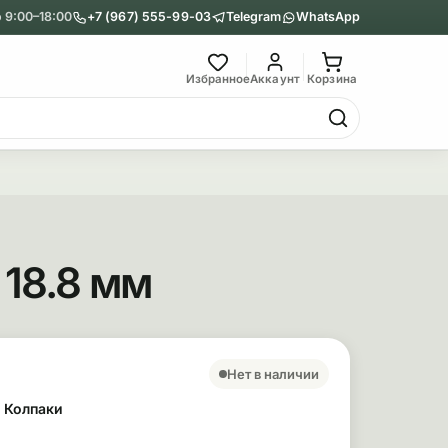
 9:00–18:00
+7 (967) 555-99-03
Telegram
WhatsApp
Главное меню
Избранное
Аккаунт
Корзина
Гриндеры
Назад
Показать Гриндеры
 18.8 мм
Металлические
Акриловые
сновные сведения
ара
Нет в наличии
/ Колпаки