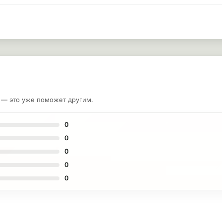
у — это уже поможет другим.
0
0
0
0
0